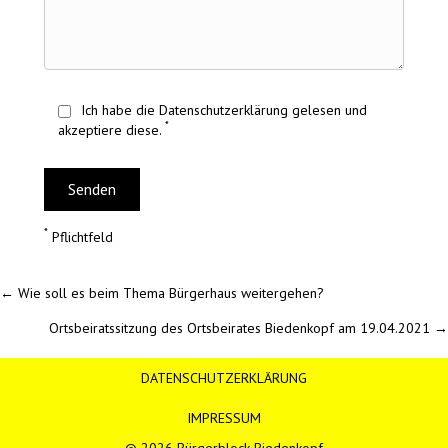
Ich habe die
Datenschutzerklärung
gelesen und
*
akzeptiere diese.
*
Pflichtfeld
Posts
← Wie soll es beim Thema Bürgerhaus weitergehen?
Ortsbeiratssitzung des Ortsbeirates Biedenkopf am 19.04.2021 →
navigation
DATENSCHUTZERKLÄRUNG
IMPRESSUM
© 2026 Bürgerblock Biedenkopf