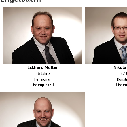
Eckhard Müller
Nikola
56 Jahre
27 
Pensionär
Konst
Listenplatz 1
Listen