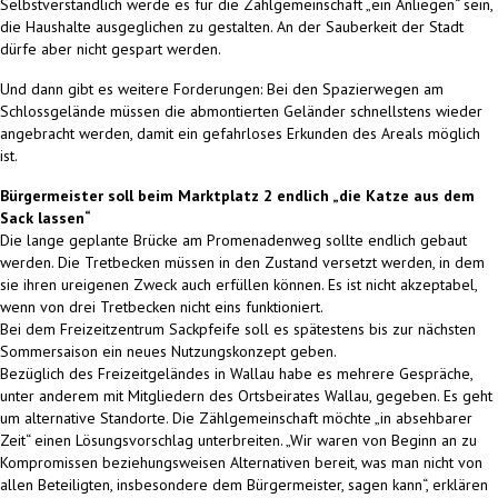
Selbstverständlich werde es für die Zählgemeinschaft „ein Anliegen“ sein,
die Haushalte ausgeglichen zu gestalten. An der Sauberkeit der Stadt
dürfe aber nicht gespart werden.
Und dann gibt es weitere Forderungen: Bei den Spazierwegen am
Schlossgelände müssen die abmontierten Geländer schnellstens wieder
angebracht werden, damit ein gefahrloses Erkunden des Areals möglich
ist.
Bürgermeister soll beim Marktplatz 2 endlich „die Katze aus dem
Sack lassen“
Die lange geplante Brücke am Promenadenweg sollte endlich gebaut
werden. Die Tretbecken müssen in den Zustand versetzt werden, in dem
sie ihren ureigenen Zweck auch erfüllen können. Es ist nicht akzeptabel,
wenn von drei Tretbecken nicht eins funktioniert.
Bei dem Freizeitzentrum Sackpfeife soll es spätestens bis zur nächsten
Sommersaison ein neues Nutzungskonzept geben.
Bezüglich des Freizeitgeländes in Wallau habe es mehrere Gespräche,
unter anderem mit Mitgliedern des Ortsbeirates Wallau, gegeben. Es geht
um alternative Standorte. Die Zählgemeinschaft möchte „in absehbarer
Zeit“ einen Lösungsvorschlag unterbreiten. „Wir waren von Beginn an zu
Kompromissen beziehungsweisen Alternativen bereit, was man nicht von
allen Beteiligten, insbesondere dem Bürgermeister, sagen kann“, erklären